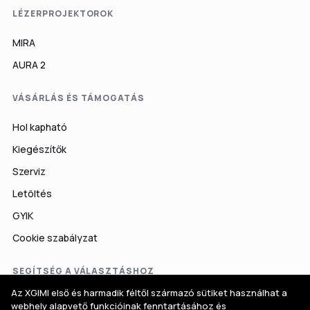
LÉZERPROJEKTOROK
MIRA
AURA 2
VÁSÁRLÁS ÉS TÁMOGATÁS
Hol kapható
Kiegészítők
Szerviz
Letöltés
GYIK
Cookie szabályzat
SEGÍTSÉG A VÁLASZTÁSHOZ
Az XGIMI első és harmadik féltől származó sütiket használhat a
Projektorválasztó
webhely alapvető funkcióinak fenntartásához és