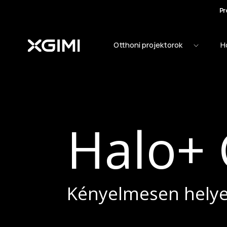
Halo+
Kényelmesen helye