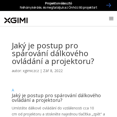
Jaký je postup pro
spárování dálkového
ovládání a projektoru?
autor:
xgimiczcz
|
Zář 8, 2022
A
Jaký je postup pro spárování dálkového
ovládání a projektoru?
Umístěte dálkové ovládání do vzdálenosti cca 10
cm od projektoru a stiskněte najednou tlačítka „zpět“ a