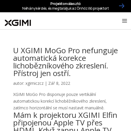
U XGIMI MoGo Pro nefunguje
automatická korekce
lichobězníkového zkreslení.
Přístroj jen ostří.
autor:
xgimiczcz
|
Zář 8, 2022
XGIMI MoGo Pro disponuje pouze vertikální
automatickou korekcí lichoběžníkového zkreslení,
zatímco horizontální se musí nastavit manuálně.
Mám k projektoru XGIMI Elfin
připojenou Apple TV přes
HDMI. Když zapnu Apple TV,