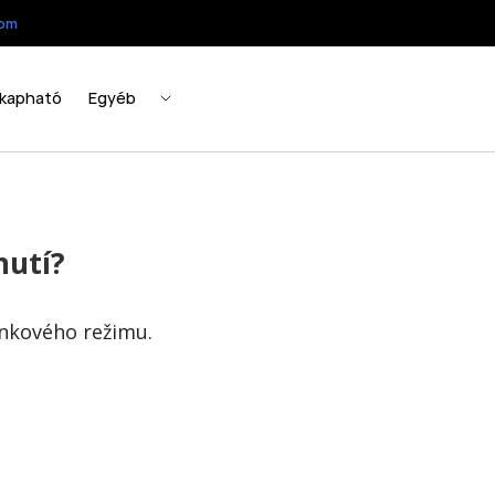
nutí?
ánkového režimu.