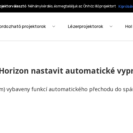
Horizon nastavit automatické vyp
tím) vybaveny funkcí automatického přechodu do sp