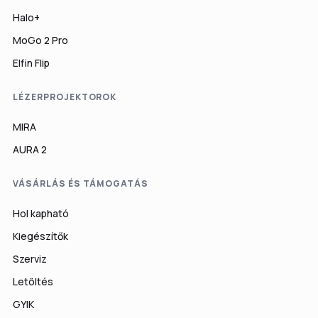
Halo+
MoGo 2 Pro
Elfin Flip
LÉZERPROJEKTOROK
MIRA
AURA 2
VÁSÁRLÁS ÉS TÁMOGATÁS
Hol kapható
Kiegészítők
Szerviz
Letöltés
GYIK