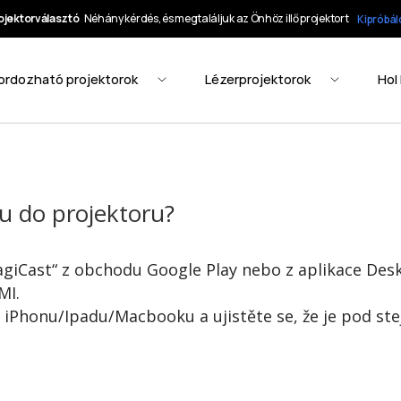
nu do projektoru?
MagiCast“ z obchodu Google Play nebo z aplikace De
MI.
 iPhonu/Ipadu/Macbooku a ujistěte se, že je pod ste