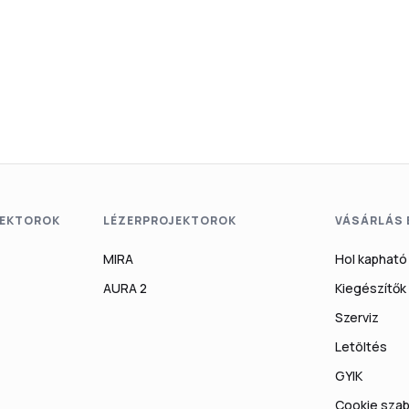
EKTOROK
LÉZERPROJEKTOROK
VÁSÁRLÁS
MIRA
Hol kapható
AURA 2
Kiegészítők
Szerviz
Letöltés
GYIK
Cookie szab