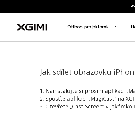
Jak sdílet obrazovku iPho
Nainstalujte si prosím aplikaci „
Spusťte aplikaci „MagiCast“ na XGI
Otevřete „Cast Screen“ v jakémkoli