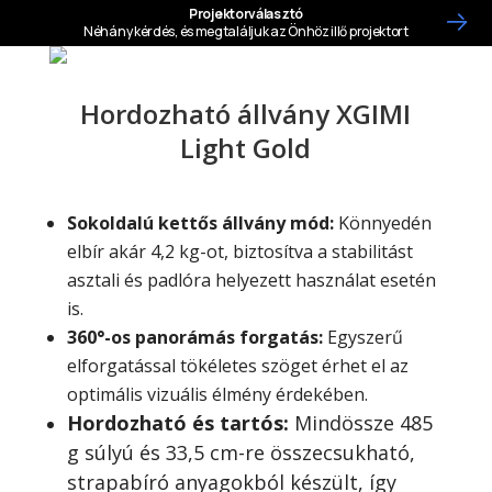
Hordozható állvány XGIMI
Light Gold
Sokoldalú kettős állvány mód:
Könnyedén
elbír akár 4,2 kg-ot, biztosítva a stabilitást
asztali és padlóra helyezett használat esetén
is.
360°-os panorámás forgatás:
Egyszerű
elforgatással tökéletes szöget érhet el az
optimális vizuális élmény érdekében.
Hordozható és tartós:
Mindössze 485
g súlyú és 33,5 cm-re összecsukható,
strapabíró anyagokból készült, így