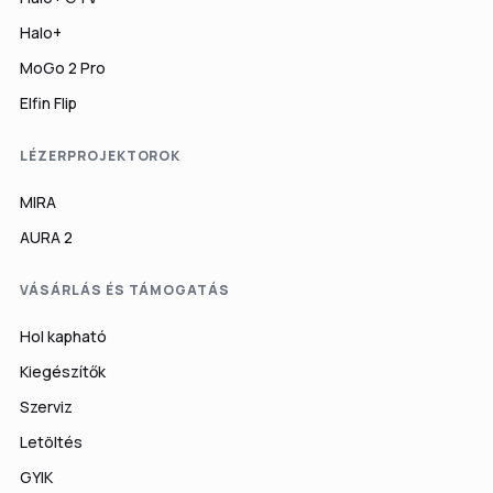
Halo+
MoGo 2 Pro
Elfin Flip
LÉZERPROJEKTOROK
MIRA
AURA 2
VÁSÁRLÁS ÉS TÁMOGATÁS
Hol kapható
Kiegészítők
Szerviz
Letöltés
GYIK