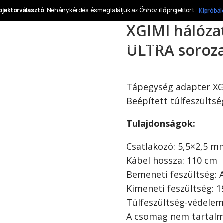
XGIMI hálóza
ULTRA soroz
Tápegység adapter XG
Beépített túlfeszülts
Tulajdonságok:
Csatlakozó: 5,5×2,5 m
Kábel hossza: 110 cm
Bemeneti feszültség: 
Kimeneti feszültség: 1
Túlfeszültség-védele
A csomag nem tartalm