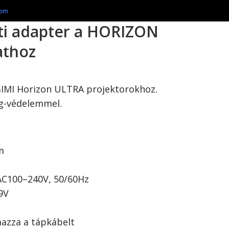
ti adapter a HORIZON
athoz
IMI Horizon ULTRA projektorokhoz.
ég-védelemmel.
m
AC100–240V, 50/60Hz
9V
m
azza a tápkábelt